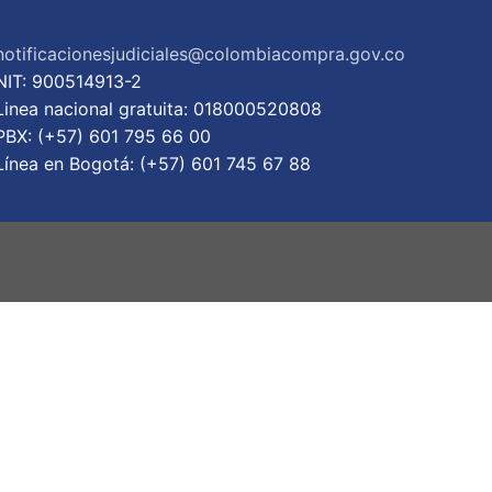
notificacionesjudiciales@colombiacompra.gov.co
NIT: 900514913-2
Linea nacional gratuita: 018000520808
PBX: (+57) 601 795 66 00
Lí­nea en Bogotá: (+57) 601 745 67 88