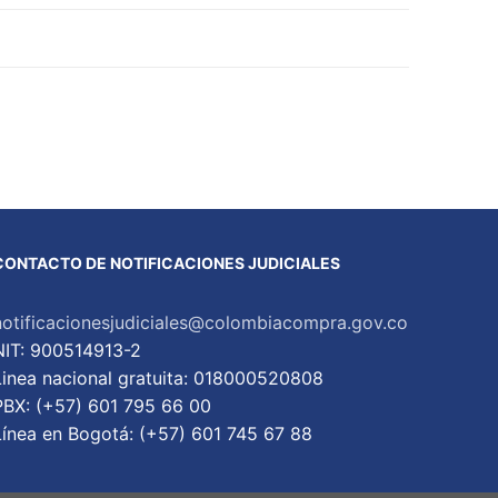
CONTACTO DE NOTIFICACIONES JUDICIALES
notificacionesjudiciales@colombiacompra.gov.co
NIT: 900514913-2
Linea nacional gratuita: 018000520808
PBX: (+57) 601 795 66 00
Lí­nea en Bogotá: (+57) 601 745 67 88