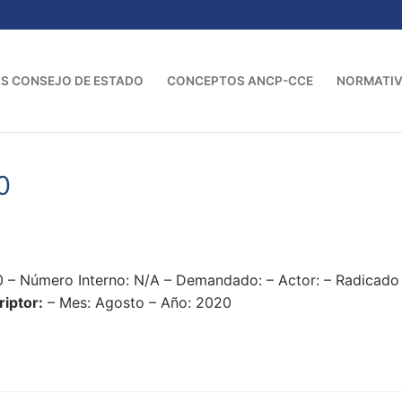
S CONSEJO DE ESTADO
CONCEPTOS ANCP-CCE
NORMATI
0
0 – Número Interno: N/A – Demandado: – Actor: – Radicad
iptor:
– Mes: Agosto – Año: 2020