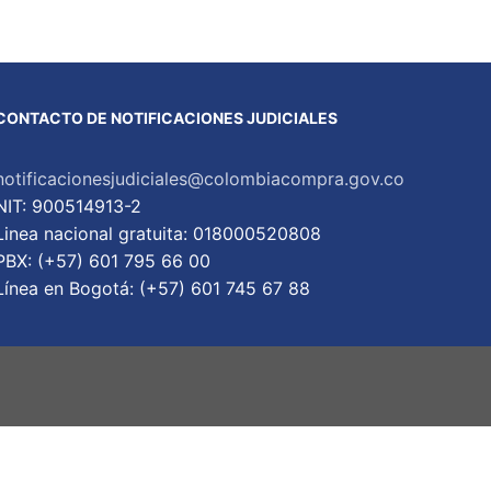
CONTACTO DE NOTIFICACIONES JUDICIALES
notificacionesjudiciales@colombiacompra.gov.co
NIT: 900514913-2
Linea nacional gratuita: 018000520808
PBX: (+57) 601 795 66 00
Lí­nea en Bogotá: (+57) 601 745 67 88