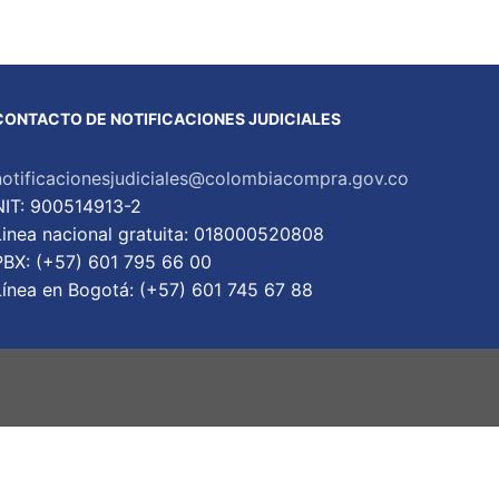
CONTACTO DE NOTIFICACIONES JUDICIALES
notificacionesjudiciales@colombiacompra.gov.co
NIT: 900514913-2
Linea nacional gratuita: 018000520808
PBX: (+57) 601 795 66 00
Lí­nea en Bogotá: (+57) 601 745 67 88