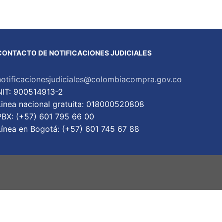
CONTACTO DE NOTIFICACIONES JUDICIALES
notificacionesjudiciales@colombiacompra.gov.co
NIT: 900514913-2
Linea nacional gratuita: 018000520808
PBX: (+57) 601 795 66 00
Lí­nea en Bogotá: (+57) 601 745 67 88