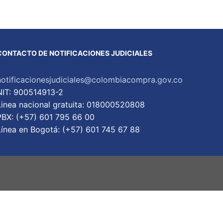
CONTACTO DE NOTIFICACIONES JUDICIALES
notificacionesjudiciales@colombiacompra.gov.co
NIT: 900514913-2
Linea nacional gratuita: 018000520808
PBX: (+57) 601 795 66 00
Lí­nea en Bogotá: (+57) 601 745 67 88