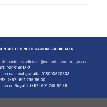
CONTACTO DE NOTIFICACIONES JUDICIALES
notificacionesjudiciales@colombiacompra.gov.co
NIT: 900514913-2
Linea nacional gratuita: 018000520808
PBX: (+57) 601 795 66 00
Lí­nea en Bogotá: (+57) 601 745 67 88