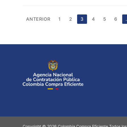
Paginación
ANTERIOR
1
2
3
4
5
6
de
entradas
Copyright © 2026 Colombia Compra Eficiente Todos los