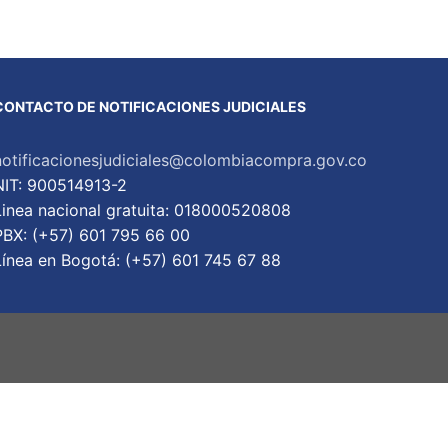
CONTACTO DE NOTIFICACIONES JUDICIALES
notificacionesjudiciales@colombiacompra.gov.co
NIT: 900514913-2
Linea nacional gratuita: 018000520808
PBX: (+57) 601 795 66 00
Lí­nea en Bogotá: (+57) 601 745 67 88