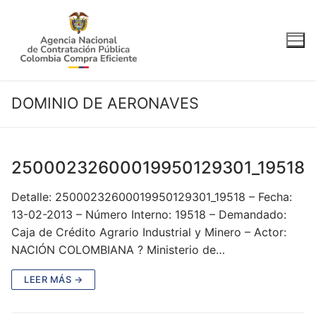
Ir
al
contenido
DOMINIO DE AERONAVES
25000232600019950129301_19518
Detalle: 25000232600019950129301_19518 – Fecha:
13-02-2013 – Número Interno: 19518 – Demandado:
Caja de Crédito Agrario Industrial y Minero – Actor:
NACIÓN COLOMBIANA ? Ministerio de…
LEER MÁS →