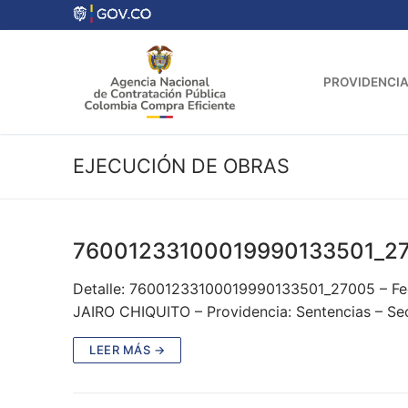
Ir
al
contenido
PROVIDENCIA
EJECUCIÓN DE OBRAS
76001233100019990133501_2
Detalle: 76001233100019990133501_27005 – Fe
JAIRO CHIQUITO – Providencia: Sentencias – S
LEER MÁS →