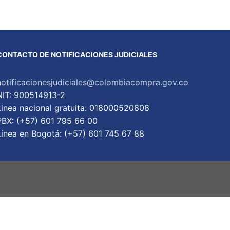
CONTACTO DE NOTIFICACIONES JUDICIALES
notificacionesjudiciales@colombiacompra.gov.co
NIT: 900514913-2
Linea nacional gratuita: 018000520808
PBX: (+57) 601 795 66 00
Lí­nea en Bogotá: (+57) 601 745 67 88