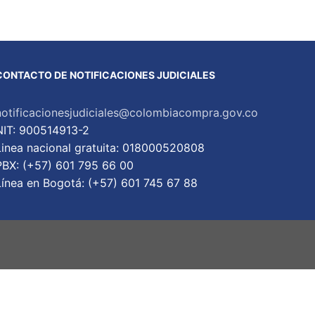
CONTACTO DE NOTIFICACIONES JUDICIALES
notificacionesjudiciales@colombiacompra.gov.co
NIT: 900514913-2
Linea nacional gratuita: 018000520808
PBX: (+57) 601 795 66 00
Lí­nea en Bogotá: (+57) 601 745 67 88