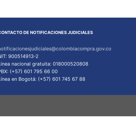
CONTACTO DE NOTIFICACIONES JUDICIALES
notificacionesjudiciales@colombiacompra.gov.co
NIT: 900514913-2
Linea nacional gratuita: 018000520808
PBX: (+57) 601 795 66 00
Lí­nea en Bogotá: (+57) 601 745 67 88