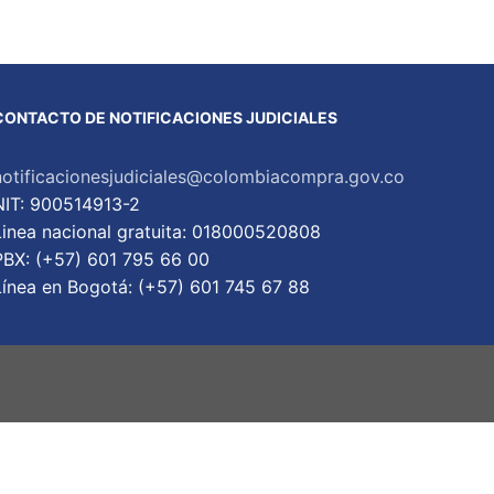
CONTACTO DE NOTIFICACIONES JUDICIALES
notificacionesjudiciales@colombiacompra.gov.co
NIT: 900514913-2
Linea nacional gratuita: 018000520808
PBX: (+57) 601 795 66 00
Lí­nea en Bogotá: (+57) 601 745 67 88