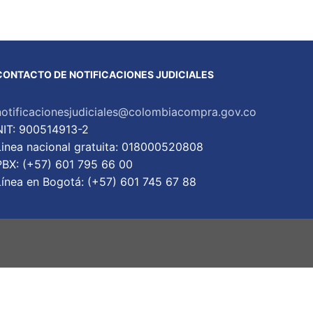
CONTACTO DE NOTIFICACIONES JUDICIALES
notificacionesjudiciales@colombiacompra.gov.co
NIT: 900514913-2
Linea nacional gratuita: 018000520808
PBX: (+57) 601 795 66 00
Lí­nea en Bogotá: (+57) 601 745 67 88