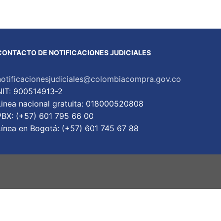
CONTACTO DE NOTIFICACIONES JUDICIALES
notificacionesjudiciales@colombiacompra.gov.co
NIT: 900514913-2
Linea nacional gratuita: 018000520808
PBX: (+57) 601 795 66 00
Lí­nea en Bogotá: (+57) 601 745 67 88