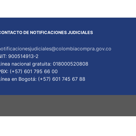
CONTACTO DE NOTIFICACIONES JUDICIALES
notificacionesjudiciales@colombiacompra.gov.co
NIT: 900514913-2
Linea nacional gratuita: 018000520808
PBX: (+57) 601 795 66 00
Lí­nea en Bogotá: (+57) 601 745 67 88