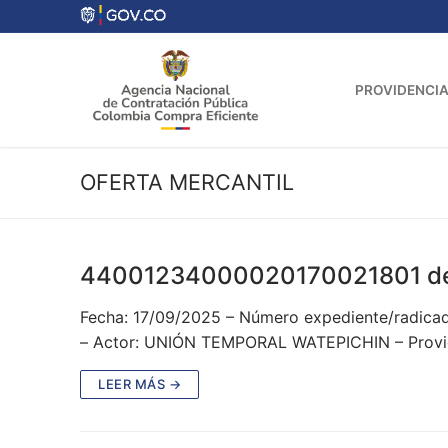
Ir
al
contenido
PROVIDENCIA
OFERTA MERCANTIL
44001234000020170021801 d
Fecha: 17/09/2025 – Número expediente/radi
– Actor: UNIÓN TEMPORAL WATEPICHIN – Provide
LEER MÁS →