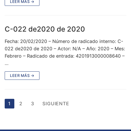
LEER MÁS →
C-022 de2020 de 2020
Fecha: 20/02/2020 – Número de radicado interno: C-
022 de2020 de 2020 – Actor: N/A – Año: 2020 – Mes:
Febrero – Radicado de entrada: 4201913000008640 –
…
LEER MÁS →
Paginación
1
2
3
SIGUIENTE
de
entradas