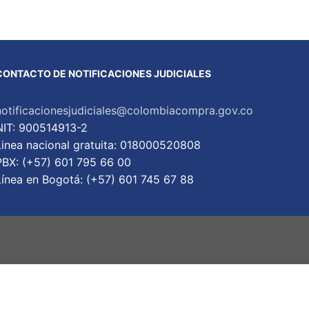
CONTACTO DE NOTIFICACIONES JUDICIALES
notificacionesjudiciales@colombiacompra.gov.co
NIT: 900514913-2
Linea nacional gratuita: 018000520808
PBX: (+57) 601 795 66 00
Lí­nea en Bogotá: (+57) 601 745 67 88