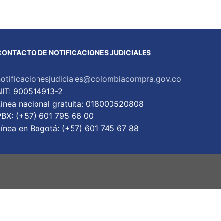
CONTACTO DE NOTIFICACIONES JUDICIALES
notificacionesjudiciales@colombiacompra.gov.co
NIT: 900514913-2
Linea nacional gratuita: 018000520808
PBX: (+57) 601 795 66 00
Lí­nea en Bogotá: (+57) 601 745 67 88