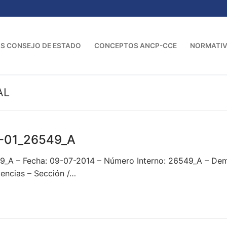
S CONSEJO DE ESTADO
CONCEPTOS ANCP-CCE
NORMATI
AL
-01_26549_A
9_A – Fecha: 09-07-2014 – Número Interno: 26549_A – D
ncias – Sección /…