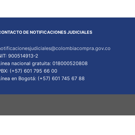
CONTACTO DE NOTIFICACIONES JUDICIALES
notificacionesjudiciales@colombiacompra.gov.co
NIT: 900514913-2
Linea nacional gratuita: 018000520808
PBX: (+57) 601 795 66 00
Lí­nea en Bogotá: (+57) 601 745 67 88