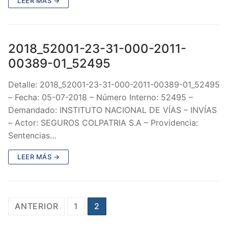
LEER MÁS →
2018_52001-23-31-000-2011-
00389-01_52495
Detalle: 2018_52001-23-31-000-2011-00389-01_52495
– Fecha: 05-07-2018 – Número Interno: 52495 –
Demandado: INSTITUTO NACIONAL DE VÍAS – INVÍAS
– Actor: SEGUROS COLPATRIA S.A – Providencia:
Sentencias…
LEER MÁS →
Paginación
ANTERIOR
1
2
de