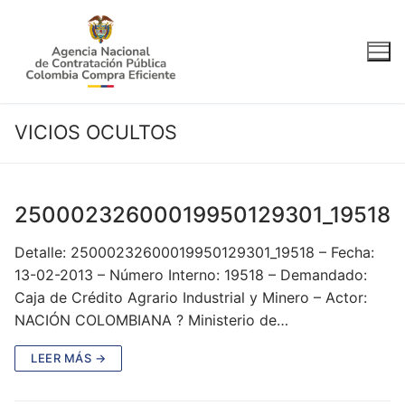
Ir
al
contenido
VICIOS OCULTOS
25000232600019950129301_19518
Detalle: 25000232600019950129301_19518 – Fecha:
13-02-2013 – Número Interno: 19518 – Demandado:
Caja de Crédito Agrario Industrial y Minero – Actor:
NACIÓN COLOMBIANA ? Ministerio de…
LEER MÁS →