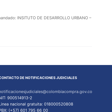
 Demandado: INSITUTO DE DESARROLLO URBANO –
CONTACTO DE NOTIFICACIONES JUDICIALES
notificacionesjudiciales@colombiacompra.gov.co
NIT: 900514913-2
Linea nacional gratuita: 018000520808
PBX: (+57) 601 795 66 00