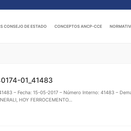
S CONSEJO DE ESTADO
CONCEPTOS ANCP-CCE
NORMATI
40174-01_41483
_41483 – Fecha: 15-05-2017 – Número Interno: 41483 – D
 GENERALI, HOY FERROCEMENTO…