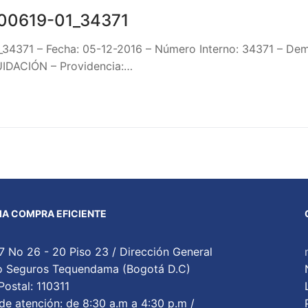
00619-01_34371
_34371 – Fecha: 05-12-2016 – Número Interno: 34371 –
IDACIÓN – Providencia:…
A COMPRA EFICIENTE
7 No 26 - 20 Piso 23 / Dirección General
cio Seguros Tequendama (Bogotá D.C)
ostal: 110311
de atención: de 8:30 a.m a 4:30 p.m /