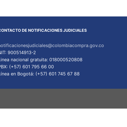
CONTACTO DE NOTIFICACIONES JUDICIALES
notificacionesjudiciales@colombiacompra.gov.co
NIT: 900514913-2
Linea nacional gratuita: 018000520808
PBX: (+57) 601 795 66 00
Lí­nea en Bogotá: (+57) 601 745 67 88