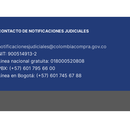
CONTACTO DE NOTIFICACIONES JUDICIALES
notificacionesjudiciales@colombiacompra.gov.co
NIT: 900514913-2
Linea nacional gratuita: 018000520808
PBX: (+57) 601 795 66 00
Lí­nea en Bogotá: (+57) 601 745 67 88