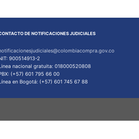
CONTACTO DE NOTIFICACIONES JUDICIALES
notificacionesjudiciales@colombiacompra.gov.co
NIT: 900514913-2
Linea nacional gratuita: 018000520808
PBX: (+57) 601 795 66 00
Lí­nea en Bogotá: (+57) 601 745 67 88