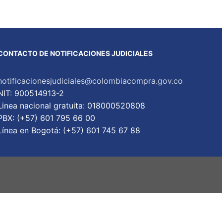
CONTACTO DE NOTIFICACIONES JUDICIALES
notificacionesjudiciales@colombiacompra.gov.co
NIT: 900514913-2
Linea nacional gratuita: 018000520808
PBX: (+57) 601 795 66 00
Lí­nea en Bogotá: (+57) 601 745 67 88