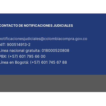
CONTACTO DE NOTIFICACIONES JUDICIALES
notificacionesjudiciales@colombiacompra.gov.co
NIT: 900514913-2
Linea nacional gratuita: 018000520808
PBX: (+57) 601 795 66 00
Lí­nea en Bogotá: (+57) 601 745 67 88