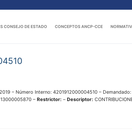
S CONSEJO DE ESTADO
CONCEPTOS ANCP-CCE
NORMATI
04510
2019 – Número Interno: 4201912000004510 – Demandado: N
1913000005870 –
Restrictor:
–
Descriptor:
CONTRIBUCIONES