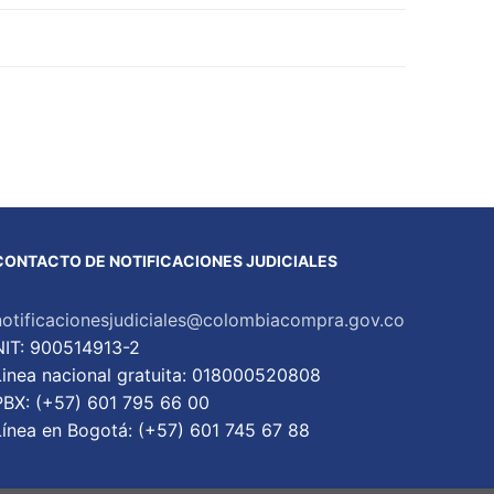
CONTACTO DE NOTIFICACIONES JUDICIALES
notificacionesjudiciales@colombiacompra.gov.co
NIT: 900514913-2
Linea nacional gratuita: 018000520808
PBX: (+57) 601 795 66 00
Lí­nea en Bogotá: (+57) 601 745 67 88