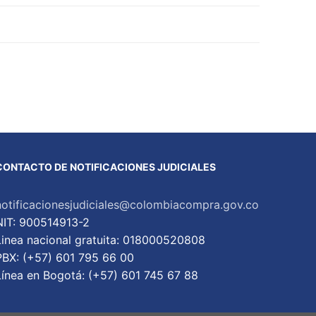
CONTACTO DE NOTIFICACIONES JUDICIALES
notificacionesjudiciales@colombiacompra.gov.co
NIT: 900514913-2
Linea nacional gratuita: 018000520808
PBX: (+57) 601 795 66 00
Lí­nea en Bogotá: (+57) 601 745 67 88