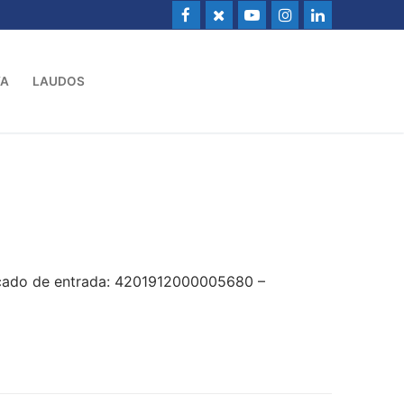
VA
LAUDOS
icado de entrada: 4201912000005680 –