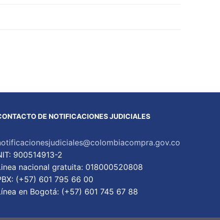
CONTACTO DE NOTIFICACIONES JUDICIALES
notificacionesjudiciales@colombiacompra.gov.co
NIT: 900514913-2
Linea nacional gratuita: 018000520808
PBX: (+57) 601 795 66 00
Lí­nea en Bogotá: (+57) 601 745 67 88