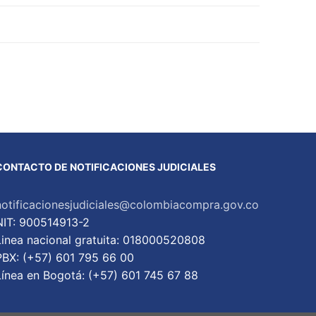
CONTACTO DE NOTIFICACIONES JUDICIALES
notificacionesjudiciales@colombiacompra.gov.co
NIT: 900514913-2
Linea nacional gratuita: 018000520808
PBX: (+57) 601 795 66 00
Lí­nea en Bogotá: (+57) 601 745 67 88