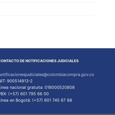
CONTACTO DE NOTIFICACIONES JUDICIALES
notificacionesjudiciales@colombiacompra.gov.co
NIT: 900514913-2
Linea nacional gratuita: 018000520808
PBX: (+57) 601 795 66 00
Lí­nea en Bogotá: (+57) 601 745 67 88