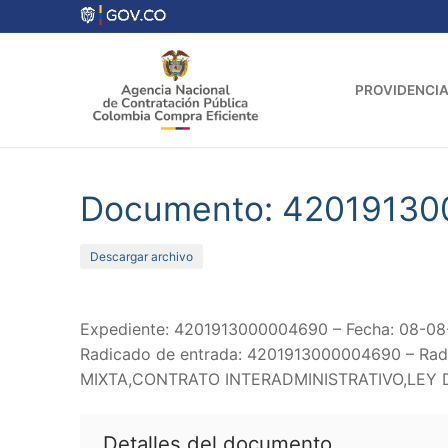
Ir
al
contenido
PROVIDENCIA
Documento: 4201913
Descargar archivo
Expediente: 4201913000004690 – Fecha: 08-08-
Radicado de entrada: 4201913000004690 – Rad
MIXTA,CONTRATO INTERADMINISTRATIVO,LEY D
Detalles del documento