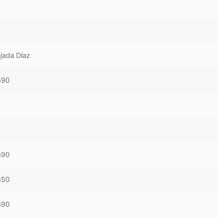
jada Díaz
690
690
650
690