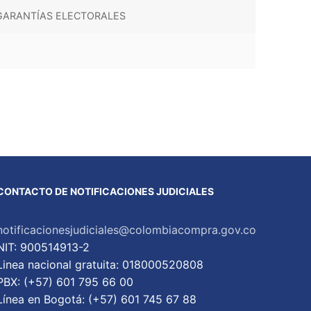
 GARANTÍAS ELECTORALES
CONTACTO DE NOTIFICACIONES JUDICIALES
notificacionesjudiciales@colombiacompra.gov.co
NIT: 900514913-2
Linea nacional gratuita: 018000520808
PBX: (+57) 601 795 66 00
Lí­nea en Bogotá: (+57) 601 745 67 88