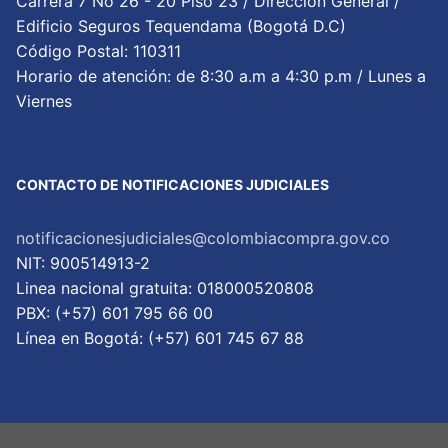
Carrera 7 No 26 - 20 Piso 23 / Dirección General /
Edificio Seguros Tequendama (Bogotá D.C)
Código Postal: 110311
Horario de atención: de 8:30 a.m a 4:30 p.m / Lunes a
Viernes
CONTACTO DE NOTIFICACIONES JUDICIALES
notificacionesjudiciales@colombiacompra.gov.co
NIT: 900514913-2
Linea nacional gratuita: 018000520808
PBX: (+57) 601 795 66 00
Lí­nea en Bogotá: (+57) 601 745 67 88