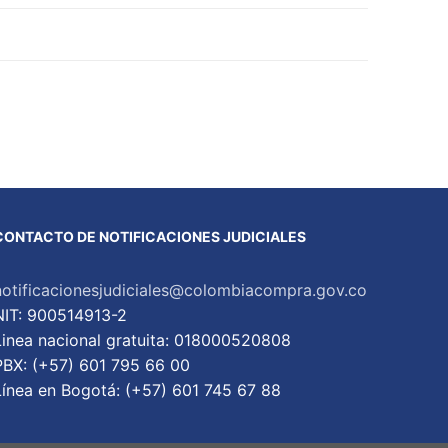
CONTACTO DE NOTIFICACIONES JUDICIALES
notificacionesjudiciales@colombiacompra.gov.co
NIT: 900514913-2
Linea nacional gratuita: 018000520808
PBX: (+57) 601 795 66 00
Lí­nea en Bogotá: (+57) 601 745 67 88