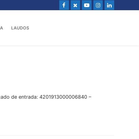
VA
LAUDOS
icado de entrada: 4201913000006840 –