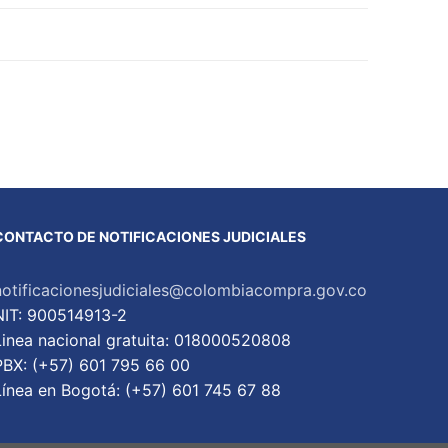
CONTACTO DE NOTIFICACIONES JUDICIALES
notificacionesjudiciales@colombiacompra.gov.co
NIT: 900514913-2
Linea nacional gratuita: 018000520808
PBX: (+57) 601 795 66 00
Lí­nea en Bogotá: (+57) 601 745 67 88