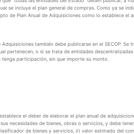
e que “todas las entidades del Estado” deben publicar, a m
cual se incluye el plan general de compras. Como ya se indi
o de Plan Anual de Adquisiciones como lo establece el artíc
l de Adquisiciones también debe publicarse en el SECOP. Se t
ual pertenecen, o si se trata de entidades descentralizadas 
o tenga participación, sin que importe su monto.
15 establece el deber de elaborar el plan anual de adquisicio
r sus necesidades de bienes, obras o servicios, y debe ten
clasificador de bienes y servicios, ii) valor estimado del con