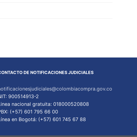
CONTACTO DE NOTIFICACIONES JUDICIALES
notificacionesjudiciales@colombiacompra.gov.co
NIT: 900514913-2
Linea nacional gratuita: 018000520808
PBX: (+57) 601 795 66 00
Lí­nea en Bogotá: (+57) 601 745 67 88