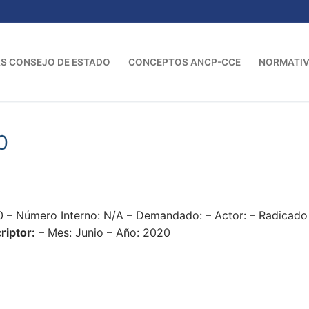
S CONSEJO DE ESTADO
CONCEPTOS ANCP-CCE
NORMATI
0
0 – Número Interno: N/A – Demandado: – Actor: – Radica
riptor:
– Mes: Junio – Año: 2020