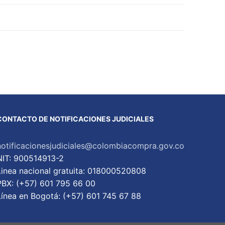
CONTACTO DE NOTIFICACIONES JUDICIALES
notificacionesjudiciales@colombiacompra.gov.co
NIT: 900514913-2
Linea nacional gratuita: 018000520808
PBX: (+57) 601 795 66 00
Lí­nea en Bogotá: (+57) 601 745 67 88