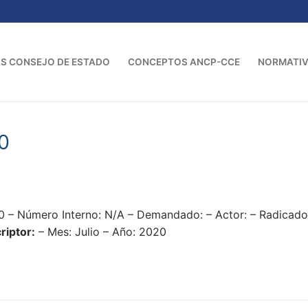
S CONSEJO DE ESTADO
CONCEPTOS ANCP-CCE
NORMATI
0
0 – Número Interno: N/A – Demandado: – Actor: – Radica
riptor:
– Mes: Julio – Año: 2020