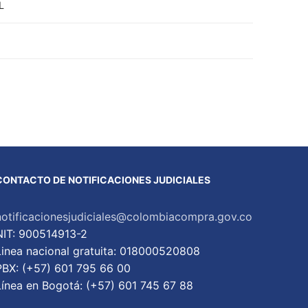
L
CONTACTO DE NOTIFICACIONES JUDICIALES
notificacionesjudiciales@colombiacompra.gov.co
NIT: 900514913-2
Linea nacional gratuita: 018000520808
PBX: (+57) 601 795 66 00
Lí­nea en Bogotá: (+57) 601 745 67 88