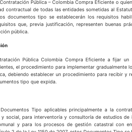
 Contratación Pública – Colombia Compra Eficiente o quie
dad contractual de todas las entidades sometidas al Estatu
os documentos tipo se establecerán los requisitos habil
uisitos que, previa justificación, representen buenas pr
ación pública.
ión
atación Pública Colombia Compra Eficiente a fijar un 
ientes, el procedimiento para implementar gradualmente los
ca, debiendo establecer un procedimiento para recibir y r
cumentos tipo que expida.
Documentos Tipo aplicables principalmente a la contrat
 social, para interventoría y consultoría de estudios de 
omunal y para los procesos de gestión catastral con en
tículo 2 de la Ley 1150 de 2007, estos Documentos Tipo se