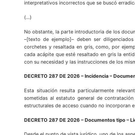
interpretativos incorrectos que se buscó erradic
(…)
No obstante, la parte introductoria de los doc
–[texto de ejemplo]– deben ser diligenciados
corchetes y resaltada en gris, como, por ejemp
cada acápite que esté resaltado en gris la enti
con su necesidad y las instrucciones de los mi
DECRETO 287 DE 2026 – Incidencia – Documen
Esta situación resulta particularmente relevan
sometidas al estatuto general de contratación 
estructurales de acceso cuando no incorporan en
DECRETO 287 DE 2026 – Documentos tipo – Licit
Desde el punto de vista jurídico, uno de los as