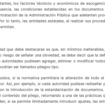
itantes, los factores técnicos y económicos de escogenci
encia, las condiciones establecidas en los documentos 
tratación de la Administración Pública que adelanten pro
 Por lo tanto, las entidades estatales, al realizar sus proc
permitan.
lidad que debe destacarse es que, sin mínimos inalterables
ajo riesgo de señalar una obviedad, se debe decir que la de
las autoridades pudiesen agregar, eliminar o modificar tod
odrían ser llamados pliegos tipo.
uidos, si la normativa permitiera la alteración de todo el
ador. Así, por ejemplo, si cada autoridad pudiese rediseñar
n la introducción de la estandarización de documentos. D
l contenido del pliego, retornando a una de las prácticas 
en, si se permite ilimitadamente introducir ajustes, las en