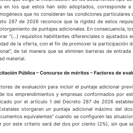
 en los que estos han sido adoptados, corresponde a lo
mogéneos que no consideran las condiciones particulares
to 287 de 2026 reconoce que la rigidez de estos requisit
otorgamiento de puntajes adicionales. En consecuencia, l
ar “(…) requisitos habilitantes diferenciales o ajustados e
riedad de la oferta, con el fin de promover la participaci
ional”, de tal manera que se eliminen barreras de entrada
ad material.
tación Pública – Concurso de méritos – Factores de eval
actores de evaluación para incluir el puntaje adicional pre
e los emprendimientos y empresas conformados por esta 
ficado por el artículo 1 del Decreto 287 de 2026 estable
Estatales otorgaran un puntaje adicional máximo del dos
cumentos equivalentes” cuando se configuren las situacion
ar por este criterio será del dos por ciento (2%), sin que 