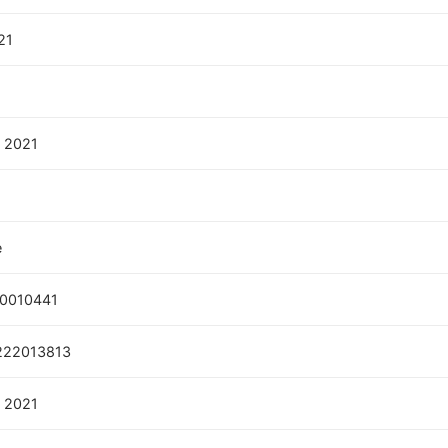
21
 2021
e
10010441
222013813
 2021