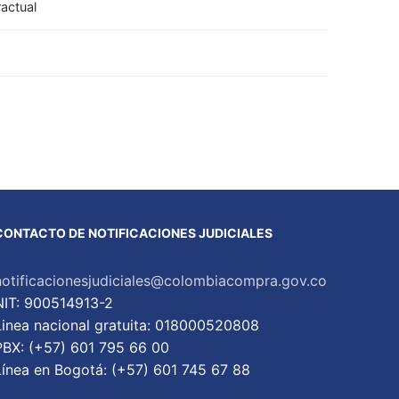
actual
CONTACTO DE NOTIFICACIONES JUDICIALES
notificacionesjudiciales@colombiacompra.gov.co
NIT: 900514913-2
Linea nacional gratuita: 018000520808
PBX: (+57) 601 795 66 00
Lí­nea en Bogotá: (+57) 601 745 67 88