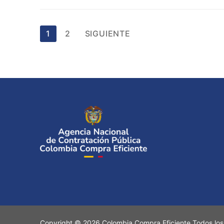
Paginación
1
2
SIGUIENTE
de
entradas
Copyright © 2026 Colombia Compra Eficiente Todos los