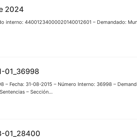
e 2024
do interno: 44001234000020140012601 – Demandado: Munic
1-01_36998
98 – Fecha: 31-08-2015 – Número Interno: 36998 – Dema
Sentencias – Sección…
3-01_28400