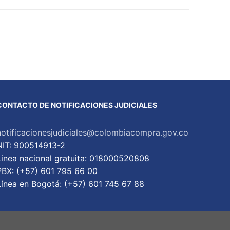
CONTACTO DE NOTIFICACIONES JUDICIALES
notificacionesjudiciales@colombiacompra.gov.co
NIT: 900514913-2
Linea nacional gratuita: 018000520808
PBX: (+57) 601 795 66 00
Lí­nea en Bogotá: (+57) 601 745 67 88