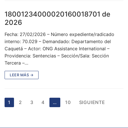
18001234000020160018701 de
2026
Fecha: 27/02/2026 – Número expediente/radicado
interno: 70.029 – Demandado: Departamento del
Caquetá – Actor: ONG Assistance International –
Providencia: Sentencias – Sección/Sala: Sección
Tercera –…
LEER MÁS →
Paginación
1
2
3
4
…
10
SIGUIENTE
de
entradas