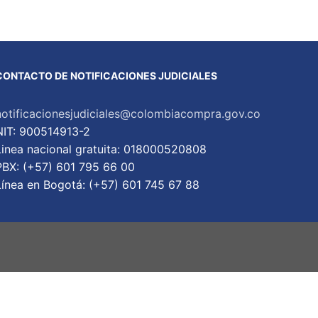
CONTACTO DE NOTIFICACIONES JUDICIALES
notificacionesjudiciales@colombiacompra.gov.co
NIT: 900514913-2
Linea nacional gratuita: 018000520808
PBX: (+57) 601 795 66 00
Lí­nea en Bogotá: (+57) 601 745 67 88