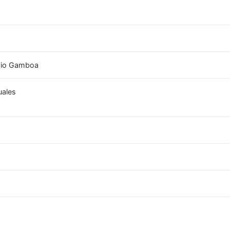
mio Gamboa
uales