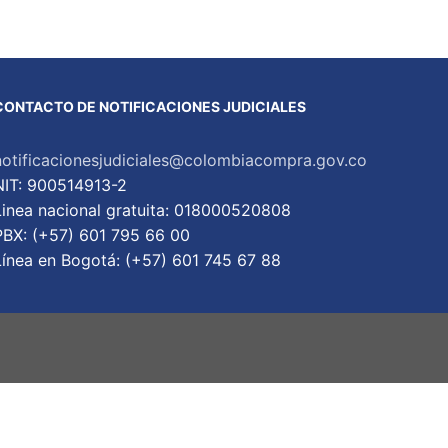
CONTACTO DE NOTIFICACIONES JUDICIALES
notificacionesjudiciales@colombiacompra.gov.co
NIT: 900514913-2
Linea nacional gratuita: 018000520808
PBX: (+57) 601 795 66 00
Lí­nea en Bogotá: (+57) 601 745 67 88